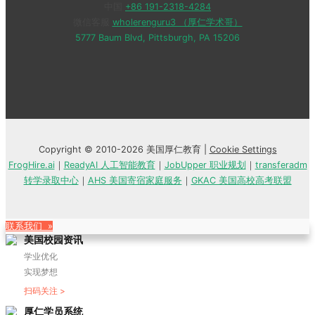
中国
+86 191-2318-4284
微信客服
wholerenguru3 （厚仁学术哥）
5777 Baum Blvd, Pittsburgh, PA 15206
Copyright © 2010-2026 美国厚仁教育 |
Cookie Settings
FrogHire.ai
｜
ReadyAI 人工智能教育
｜
JobUpper 职业规划
｜
transferadm
转学录取中心
｜
AHS 美国寄宿家庭服务
｜
GKAC 美国高校高考联盟
联系我们 »
美国校园资讯
学业优化
实现梦想
扫码关注 >
厚仁学员系统