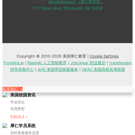
微信客服
wholerenguru3 （厚仁学术哥）
5777 Baum Blvd, Pittsburgh, PA 15206
Copyright © 2010-2026 美国厚仁教育 |
Cookie Settings
FrogHire.ai
｜
ReadyAI 人工智能教育
｜
JobUpper 职业规划
｜
transferadm
转学录取中心
｜
AHS 美国寄宿家庭服务
｜
GKAC 美国高校高考联盟
联系我们 »
美国校园资讯
学业优化
实现梦想
扫码关注 >
厚仁学员系统
实时查看服务进度