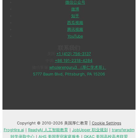
微信公众号
微博
知乎
西瓜视频
腾讯视频
YouTube
联系我们
美国
+1 (412) 756-3137
中国
+86 191-2318-4284
微信客服
wholerenguru3 （厚仁学术哥）
5777 Baum Blvd, Pittsburgh, PA 15206
Copyright © 2010-2026 美国厚仁教育 |
Cookie Settings
FrogHire.ai
｜
ReadyAI 人工智能教育
｜
JobUpper 职业规划
｜
transferadm
转学录取中心
｜
AHS 美国寄宿家庭服务
｜
GKAC 美国高校高考联盟