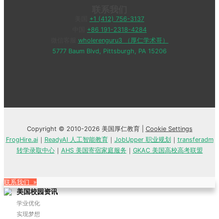
联系我们
美国
+1 (412) 756-3137
中国
+86 191-2318-4284
微信客服
wholerenguru3 （厚仁学术哥）
5777 Baum Blvd, Pittsburgh, PA 15206
Copyright © 2010-2026 美国厚仁教育 |
Cookie Settings
FrogHire.ai
｜
ReadyAI 人工智能教育
｜
JobUpper 职业规划
｜
transferadm
转学录取中心
｜
AHS 美国寄宿家庭服务
｜
GKAC 美国高校高考联盟
联系我们 »
美国校园资讯
学业优化
实现梦想