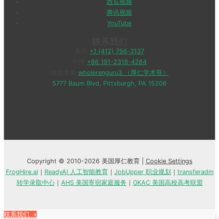
西瓜视频
腾讯视频
YouTube
联系我们
美国
+1 (412) 756-3137
中国
+86 191-2318-4284
微信客服
wholerenguru3 （厚仁学术哥）
5777 Baum Blvd, Pittsburgh, PA 15206
Copyright © 2010-2026 美国厚仁教育 |
Cookie Settings
FrogHire.ai
｜
ReadyAI 人工智能教育
｜
JobUpper 职业规划
｜
transferadm
转学录取中心
｜
AHS 美国寄宿家庭服务
｜
GKAC 美国高校高考联盟
联系我们 »