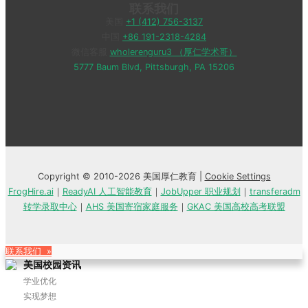
联系我们
美国
+1 (412) 756-3137
中国
+86 191-2318-4284
微信客服
wholerenguru3 （厚仁学术哥）
5777 Baum Blvd, Pittsburgh, PA 15206
Copyright © 2010-2026 美国厚仁教育 |
Cookie Settings
FrogHire.ai
｜
ReadyAI 人工智能教育
｜
JobUpper 职业规划
｜
transferadm
转学录取中心
｜
AHS 美国寄宿家庭服务
｜
GKAC 美国高校高考联盟
联系我们 »
美国校园资讯
学业优化
实现梦想