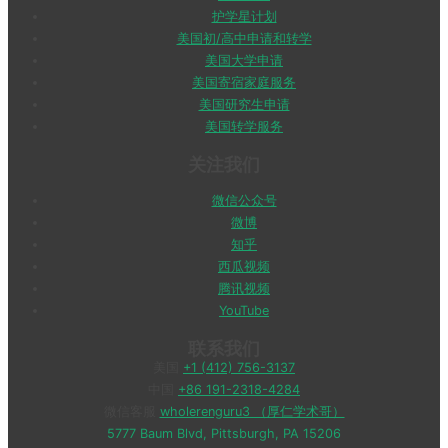
护学星计划
美国初/高中申请和转学
美国大学申请
美国寄宿家庭服务
美国研究生申请
美国转学服务
关注我们
微信公众号
微博
知乎
西瓜视频
腾讯视频
YouTube
联系我们
美国
+1 (412) 756-3137
中国
+86 191-2318-4284
微信客服
wholerenguru3 （厚仁学术哥）
5777 Baum Blvd, Pittsburgh, PA 15206