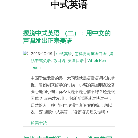
中式英语
摆脱中式英语 （二）：用中文的
声调发出正宗美语
2016-10-19
|
中式英语
,
怎样提高英语口语
,
摆
脱中式英语
,
练口语
,
美国口语
|
WholeRen
Team
中国学生发音的另一大问题就是语音语调难以掌
握。譬如刚来留学的时候，小编的美国朋友经常
关心地问小编：你今天是不是心情不好？还是很
困倦？ 后来才发现，小编说话语速过快过平，
居然给人一种“内向”“冷漠”“疲倦”的印象！所以
说，要 摆脱中式英语 ，语音语调是关键啊！
留美干货