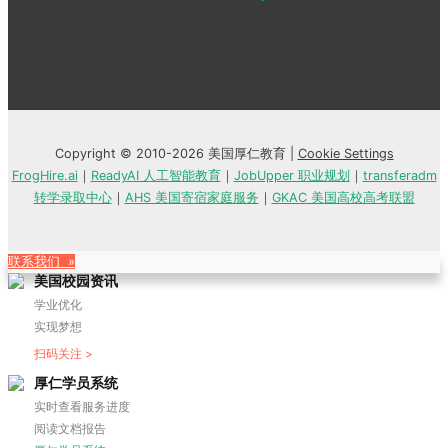
Copyright © 2010-2026 美国厚仁教育 |
Cookie Settings
FrogHire.ai
｜
ReadyAI 人工智能教育
｜
JobUpper 职业规划
｜
transferadm
转学录取中心
｜
AHS 美国寄宿家庭服务
｜
GKAC 美国高校高考联盟
联系我们 »
美国校园资讯
学业优化
实现梦想
扫码关注 >
厚仁学员系统
实时查看服务进度
阅读文档报告