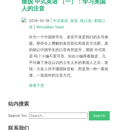
摆脱 中式英语 （一）：学习美国
人的注音
2016-10-18
|
中式英语
,
发音
,
练口语
,
美国口
语
|
WholeRen Team
作为一个中国留学生，发音不准是我们的头号难
题。那些令人费解的发音部位和发音方法图，真
的能让中国学生的口音有所提升，摆脱 中式英
语 吗？小编不置可否。但在小编厚着脸皮，几
乎问遍了身边认识的土生土长的美国人之后，发
现：大多人并不懂国际音标，而是用一种一看就
懂，一发就对的注音方式。
留美干货
站内搜索
Search for:
联系我们