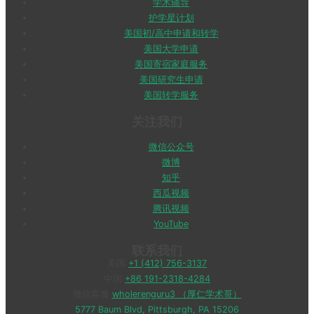
学术辅导
护学星计划
美国初/高中申请和转学
美国大学申请
美国寄宿家庭服务
美国研究生申请
美国转学服务
关注我们
微信公众号
微博
知乎
西瓜视频
腾讯视频
YouTube
联系我们
美国
+1 (412) 756-3137
中国
+86 191-2318-4284
微信客服
wholerenguru3 （厚仁学术哥）
5777 Baum Blvd, Pittsburgh, PA 15206