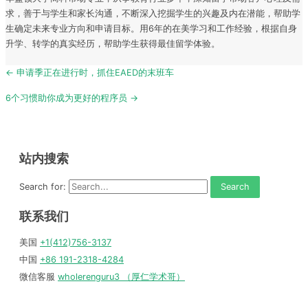
求，善于与学生和家长沟通，不断深入挖掘学生的兴趣及内在潜能，帮助学
生确定未来专业方向和申请目标。用6年的在美学习和工作经验，根据自身
升学、转学的真实经历，帮助学生获得最佳留学体验。
Post
← 申请季正在进行时，抓住EAED的末班车
navigation
6个习惯助你成为更好的程序员 →
站内搜索
Search for:
联系我们
美国
+1(412)756-3137
中国
+86 191-2318-4284
微信客服
wholerenguru3 （厚仁学术哥）