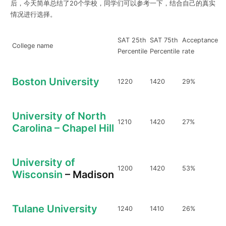
后，今天简单总结了20个学校，同学们可以参考一下，结合自己的真实
情况进行选择。
SAT 25th
SAT 75th
Acceptance
College name
Percentile
Percentile
rate
Boston University
1220
1420
29%
University of North
1210
1420
27%
Carolina – Chapel Hill
University of
1200
1420
53%
Wisconsin
– Madison
Tulane University
1240
1410
26%