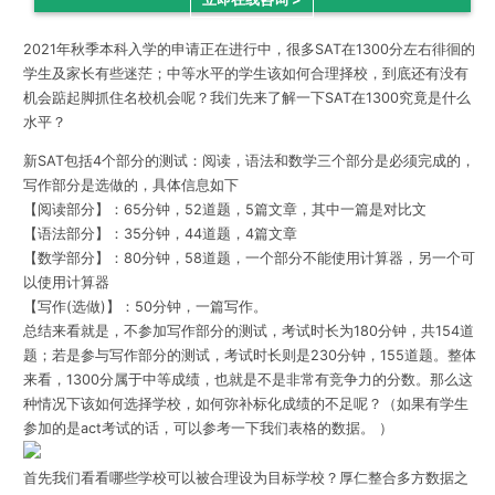
2021年秋季本科入学的申请正在进行中，很多SAT在1300分左右徘徊的
学生及家长有些迷茫；中等水平的学生该如何合理择校，到底还有没有
机会踮起脚抓住名校机会呢？我们先来了解一下SAT在1300究竟是什么
水平？
新SAT包括4个部分的测试：阅读，语法和数学三个部分是必须完成的，
写作部分是选做的，具体信息如下
【阅读部分】：65分钟，52道题，5篇文章，其中一篇是对比文
【语法部分】：35分钟，44道题，4篇文章
【数学部分】：80分钟，58道题，一个部分不能使用计算器，另一个可
以使用计算器
【写作(选做)】：50分钟，一篇写作。
总结来看就是，不参加写作部分的测试，考试时长为180分钟，共154道
题；若是参与写作部分的测试，考试时长则是230分钟，155道题。整体
来看，
1300分属于中等成绩，也就是不是非常有竞争力的分数。那么这
种情况下该如何选择学校，如何弥补标化成绩的不足呢？（
如果有学生
参加的是act考试的话，可以参考一下我们表格的数据。 ）
首先我们看看哪些学校可以被合理设为目标学校？厚仁整合多方数据之