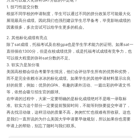
方法可以最大化弥补SAT分数的不足呢？
1. 技巧性提交分数
根据不同学校的申请制度，学生可以通过不同的拼分政策尽可能最大化
展现最高分成绩。因此我们也强烈建议学生尽早备考，毕竟影响成绩的
因素很多，多次尝试可以给学生更多的机会。
2. 其他标化成绩有亮点
除了sat成绩，托福考试及在校gpa也是学生学术能力的证明。如果sat一
直徘徊在1300分，但是在校成绩优异，或是托福考试成绩有竞争力，也
可以很大程度的弥补sat分数的不足。
3. 软实力是加分项
美国高校都会综合考量学生情况，他们会评估学生所有的优势和劣势，
而不是完全依赖冷冰冰的标化成绩。如果学生的其他申请材料显示出良
好的前景，例如：优异的GPA、有趣的课外活动、一篇出彩的申请文书
等，依然会吸引招生官的眼球。
在申请的过程中，大家一定要明确的是标化成绩绝对不是唯一录取标
准。软实力这个部分一定要提前预留时间，不能等到快要提交申请了，
再去找活动做，这样活动的质量不高，匆匆忙忙也很难有所收获。这也
是我们一直所说的为什么美国大学申请要早做规划，所以如果你也需要
申请上的帮助，别忘了随时与我们联系。