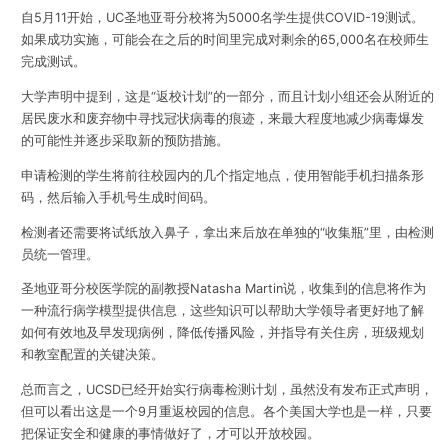
自5月11开始，
UC圣地亚哥分校将为5000名学生提供COVID-19测试。
如果成功实施，可能会在之后的时间里完成对剩余的65,000名在校师生
完成测试。
大学声明中提到，这是“返校计划”的一部分，而且计划小组还会从附近的
居民废水和废弃物中寻找冠状病毒的痕迹，来最大程度地减少病毒爆发
的可能性并逐步采取新的预防措施。
申请检测的学生将前往校园内的几个指定地点，使用智能手机扫描条形
码，然后输入手机号生成时间码。
检测者还需要将试纸放入鼻子，拿出来后放在单独的“收集瓶”里，由检测
员统一管理。
圣地亚哥分校医学院的副教授Natasha Martin说，收集到的信息将作为
一种流行病学模型提供信息，这些知识可以帮助大学领导者更好地了解
如何有效地及早发现病例，降低传播风险，并指导有关住房，班级规划
和教室配置的关键决策。
总而言之，UCSD已经开始实行病毒检测计划，虽然没有发布正式声明，
但可以看出这是一个9月重返校园的信息。各个美国大学也是一样，只要
把保证安全和健康的事情做好了，才可以开放校园。