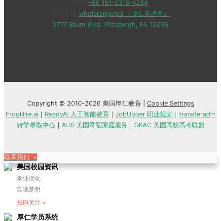
中国
+86 191-2318-4284
微信客服
wholerenguru3 （厚仁学术哥）
5777 Baum Blvd, Pittsburgh, PA 15206
Copyright © 2010-2026 美国厚仁教育 |
Cookie Settings
FrogHire.ai
｜
ReadyAI 人工智能教育
｜
JobUpper 职业规划
｜
transferadm
转学录取中心
｜
AHS 美国寄宿家庭服务
｜
GKAC 美国高校高考联盟
联系我们 »
美国校园资讯
学业优化
实现梦想
扫码关注 >
厚仁学员系统