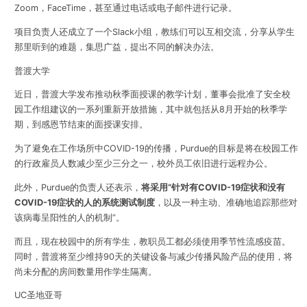
Zoom，FaceTime，甚至通过电话或电子邮件进行记录。
项目负责人
还成立了一个Slack小组，教练们可以互相交流，分享从学生
那里听到的难题，集思广益，提出不同的解决办法
。
普渡大学
近日，普渡大学发布推动秋季面授课的教学计划，董事会批准了安全校
园工作组建议的一系列重新开放措施，其中就包括从8月开始的秋季学
期，到感恩节结束的面授课安排。
为了避免在工作场所中COVID-19的传播，Purdue的目标是将在校园工作
的行政雇员人数减少至少三分之一，校外员工依旧进行远程办公。
此外，Purdue的负责人还表示，
将采用“针对有COVID-19症状和没有
COVID-19症状的人的系统测试制度
，
以及一种主动、准确地追踪那些对
该病毒呈阳性的人的机制”。
而且，现在校园中的所有学生，教职员工都必须使用季节性流感疫苗。
同时，普渡将至少维持90天的关键设备与减少传播风险产品的使用，将
尚未分配的房间数量用作学生隔离。
UC圣地亚哥