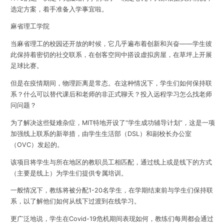
选定方案，着手准备入学事宜啦。
麻省理工学院
当麻省理工的校园还开放的时候，它几乎遍布着创新和兴奋——学生彼
此保持着密切的社交联系，在创客空间中搭设虚拟房屋，在草坪上开展
足球比赛。
但是在疫情期间，物理距离是常态。在这种情况下，学生们如何保持联
系？什么可以替代课后和老师的非正式聊天？投入远程学习怎么找老师
问问题？
为了解决这些疑难杂症，MIT特地开设了“学生成功辅导计划”，这是一项
加强线上联系的新举措，由学生生活部（DSL）和副校长办公室
（OVC）发起的。
该项目将学生与所在地区的教职员工相匹配，通过线上或是线下的方式
（主要是线上）为学生们提供专属培训。
一般情况下，
教练将被分配1-20名学生，在学期结束前与学生们保持联
系，以了解他们如何从线下过渡到在线学习。
更广泛地说，学生在Covid-19危机期间表现如何，教练们每周都会通过