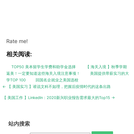
Rate me!
相关阅读:
TOP50 美本留学生学费和助学金选择
【 海关入境 】秋季学期
返美！一定要知道这些海关入境注意事项！
美国提供带薪实习的大
学TOP 100
回国名企就业之美国选校
Post
← 【 美国实习 】谁说文科不如理，把握后疫情时代的这条出路
navigation
【 美国工作 】LinkedIn：2020新兴职业报告需求最大的Top15 →
站内搜索