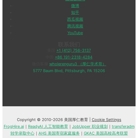
微博
知乎
西瓜视频
腾讯视频
YouTube
联系我们
美国
+1 (412) 756-3137
中国
+86 191-2318-4284
微信客服
wholerenguru3 （厚仁学术哥）
5777 Baum Blvd, Pittsburgh, PA 15206
Copyright © 2010-2026 美国厚仁教育 |
Cookie Settings
FrogHire.ai
｜
ReadyAI 人工智能教育
｜
JobUpper 职业规划
｜
transferadm
转学录取中心
｜
AHS 美国寄宿家庭服务
｜
GKAC 美国高校高考联盟