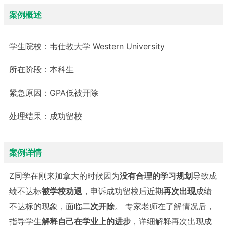
案例概述
学生院校：
韦仕敦大学 Western University
所在阶段：
本科生
紧急原因：
GPA低被开除
处理结果：
成功留校
案例详情
Z同学在刚来加拿大的时候因为
没有合理的学习规划
导致成
绩不达标
被学校劝退
，申诉成功留校后近期
再次出现
成绩
不达标的现象，面临
二次开除
。 专家老师在了解情况后，
指导学生
解释自己在学业上的进步
，详细解释再次出现成