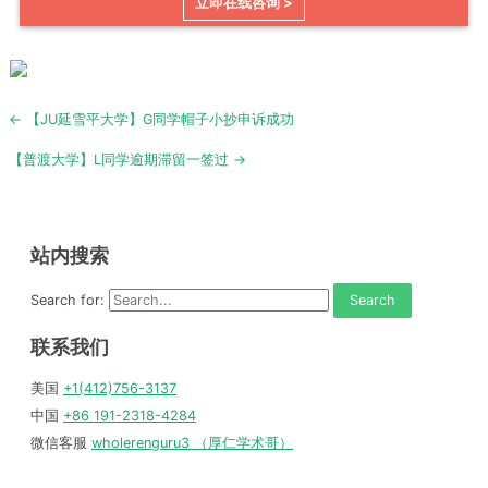
立即在线咨询 >
Post
← 【JU延雪平大学】G同学帽子小抄申诉成功
navigation
【普渡大学】L同学逾期滞留一签过 →
站内搜索
Search for:
联系我们
美国
+1(412)756-3137
中国
+86 191-2318-4284
微信客服
wholerenguru3 （厚仁学术哥）