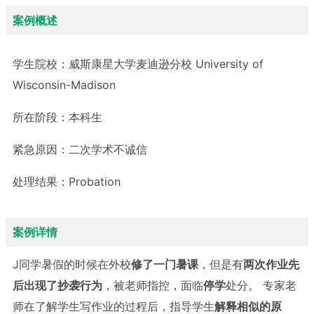
案例概述
学生院校：
威斯康星大学麦迪逊分校 University of
Wisconsin-Madison
所在阶段：
本科生
紧急原因：
二次学术不诚信
处理结果：
Probation
案例详情
J同学暑假的时候在外校
修了一门暑课
，但是有
两次作业先
后出现了抄袭行为
，被老师指控，面临
停学
处分。 专家老
师在了解学生写作业的过程后，指导学生
解释相似的原