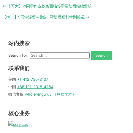
Post
← 【哥大】W同学作业抄袭面临停学帮助后继续留校
navigation
【NEU】S同学滞留+拒签，帮助后顺利拿到签证 →
站内搜索
Search for:
联系我们
美国
+1(412)756-3137
中国
+86 191-2318-4284
微信客服
wholerenguru3 （厚仁学术哥）
核心业务