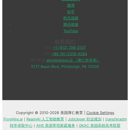
微博
知乎
西瓜视频
腾讯视频
YouTube
联系我们
美国
+1 (412) 756-3137
中国
+86 191-2318-4284
微信客服
wholerenguru3 （厚仁学术哥）
5777 Baum Blvd, Pittsburgh, PA 15206
Copyright © 2010-2026 美国厚仁教育 |
Cookie Settings
FrogHire.ai
｜
ReadyAI 人工智能教育
｜
JobUpper 职业规划
｜
transferadm
转学录取中心
｜
AHS 美国寄宿家庭服务
｜
GKAC 美国高校高考联盟