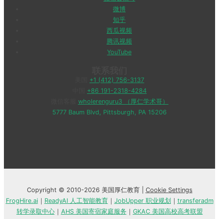
微博
知乎
西瓜视频
腾讯视频
YouTube
联系我们
美国
+1 (412) 756-3137
中国
+86 191-2318-4284
微信客服
wholerenguru3 （厚仁学术哥）
5777 Baum Blvd, Pittsburgh, PA 15206
Copyright © 2010-2026 美国厚仁教育 |
Cookie Settings
FrogHire.ai
｜
ReadyAI 人工智能教育
｜
JobUpper 职业规划
｜
transferadm
转学录取中心
｜
AHS 美国寄宿家庭服务
｜
GKAC 美国高校高考联盟