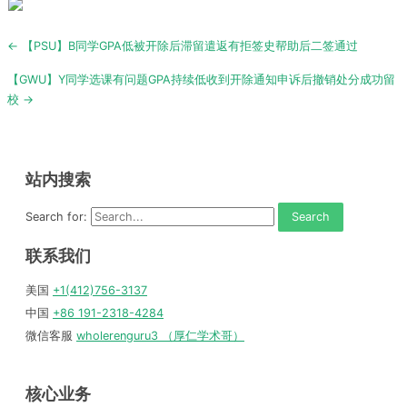
Post
← 【PSU】B同学GPA低被开除后滞留遣返有拒签史帮助后二签通过
navigation
【GWU】Y同学选课有问题GPA持续低收到开除通知申诉后撤销处分成功留
校 →
站内搜索
Search for:
联系我们
美国
+1(412)756-3137
中国
+86 191-2318-4284
微信客服
wholerenguru3 （厚仁学术哥）
核心业务