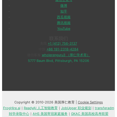
微博
知乎
西瓜视频
腾讯视频
YouTube
联系我们
美国
+1 (412) 756-3137
中国
+86 191-2318-4284
微信客服
wholerenguru3 （厚仁学术哥）
5777 Baum Blvd, Pittsburgh, PA 15206
Copyright © 2010-2026 美国厚仁教育 |
Cookie Settings
FrogHire.ai
｜
ReadyAI 人工智能教育
｜
JobUpper 职业规划
｜
transferadm
转学录取中心
｜
AHS 美国寄宿家庭服务
｜
GKAC 美国高校高考联盟