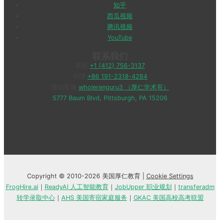
知乎
西瓜视频
腾讯视频
YouTube
联系我们
美国
+1 (412) 756-3137
中国
+86 191-2318-4284
微信客服
wholerenguru3 （厚仁学术哥）
5777 Baum Blvd, Pittsburgh, PA 15206
Copyright © 2010-2026 美国厚仁教育 |
Cookie Settings
FrogHire.ai
｜
ReadyAI 人工智能教育
｜
JobUpper 职业规划
｜
transferadm
转学录取中心
｜
AHS 美国寄宿家庭服务
｜
GKAC 美国高校高考联盟