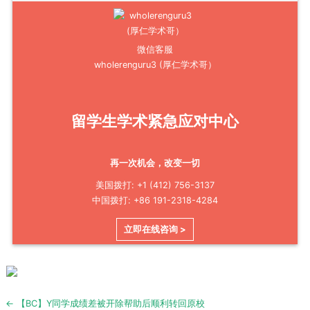
微信客服
wholerenguru3 (厚仁学术哥）
留学生学术紧急应对中心
再一次机会，改变一切
美国拨打: +1 (412) 756-3137
中国拨打: +86 191-2318-4284
立即在线咨询 >
Post
← 【BC】Y同学成绩差被开除帮助后顺利转回原校