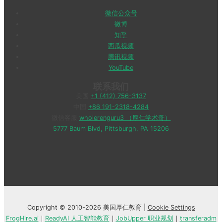
微信公众号
微博
知乎
西瓜视频
腾讯视频
YouTube
联系我们
美国
+1 (412) 756-3137
中国
+86 191-2318-4284
微信客服
wholerenguru3 （厚仁学术哥）
5777 Baum Blvd, Pittsburgh, PA 15206
Copyright © 2010-2026 美国厚仁教育 |
Cookie Settings
FrogHire.ai
｜
ReadyAI 人工智能教育
｜
JobUpper 职业规划
｜
transferadm