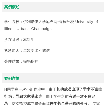
案例概述
学生院校：
伊利诺伊大学厄巴纳-香槟分校 University of
Illinois Urbana-Champaign
所在阶段：
本科生
紧急原因：
二次学术不诚信
处理结果：
撤销指控
案例详情
H同学在一次小组作业中，由于
其他成员出现了学术不诚信
行为，导致大家受牵连
，由于学生之前
有过一次不良记
录
，这次指控成立将会面临
停学甚至是开除
的处分。 专家