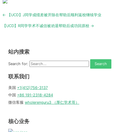
Post
← 【UCD】J同学成绩差被开除在帮助后顺利返校继续学业
navigation
【UCD】R同学学术不诚信被劝退帮助后成功回原校 →
站内搜索
Search for:
联系我们
美国
+1(412)756-3137
中国
+86 191-2318-4284
微信客服
wholerenguru3 （厚仁学术哥）
核心业务