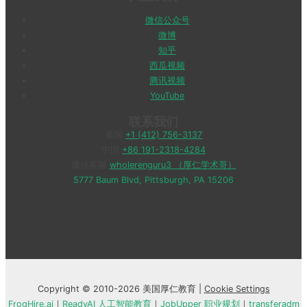
微信公众号
微博
知乎
西瓜视频
腾讯视频
YouTube
联系我们
美国
+1 (412) 756-3137
中国
+86 191-2318-4284
微信客服
wholerenguru3 （厚仁学术哥）
5777 Baum Blvd, Pittsburgh, PA 15206
Copyright © 2010-2026 美国厚仁教育 |
Cookie Settings
FrogHire.ai
｜
ReadyAI 人工智能教育
｜
JobUpper 职业规划
｜
transferadm