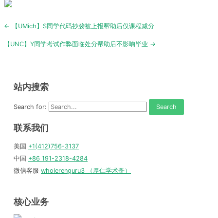
Post
← 【UMich】S同学代码抄袭被上报帮助后仅课程减分
navigation
【UNC】Y同学考试作弊面临处分帮助后不影响毕业 →
站内搜索
Search for:
联系我们
美国
+1(412)756-3137
中国
+86 191-2318-4284
微信客服
wholerenguru3 （厚仁学术哥）
核心业务