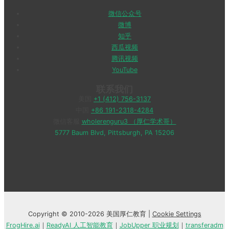
微信公众号
微博
知乎
西瓜视频
腾讯视频
YouTube
联系我们
美国
+1 (412) 756-3137
中国
+86 191-2318-4284
微信客服
wholerenguru3 （厚仁学术哥）
5777 Baum Blvd, Pittsburgh, PA 15206
Copyright © 2010-2026 美国厚仁教育 |
Cookie Settings
FrogHire.ai
｜
ReadyAI 人工智能教育
｜
JobUpper 职业规划
｜
transferadm