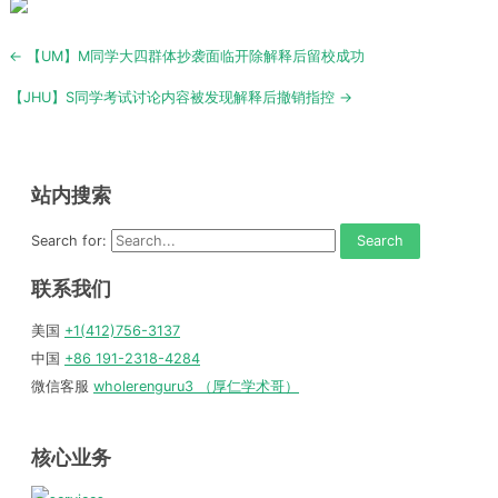
Post
← 【UM】M同学大四群体抄袭面临开除解释后留校成功
navigation
【JHU】S同学考试讨论内容被发现解释后撤销指控 →
站内搜索
Search for:
联系我们
美国
+1(412)756-3137
中国
+86 191-2318-4284
微信客服
wholerenguru3 （厚仁学术哥）
核心业务