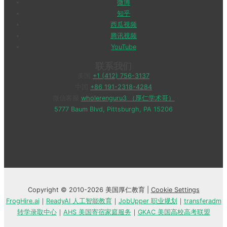
微博
知乎
西瓜视频
腾讯视频
YouTube
联系我们
美国
+1 (412) 756-3137
中国
+86 191-2318-4284
微信客服
wholerenguru3 （厚仁学术哥）
5777 Baum Blvd, Pittsburgh, PA 15206
Copyright © 2010-2026 美国厚仁教育 |
Cookie Settings
FrogHire.ai
｜
ReadyAI 人工智能教育
｜
JobUpper 职业规划
｜
transferadm
转学录取中心
｜
AHS 美国寄宿家庭服务
｜
GKAC 美国高校高考联盟