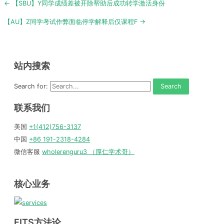
Post
← 【SBU】Y同学成绩差被开除帮助后成功转学激活身份
navigation
【AU】Z同学考试作弊面临停学解释后仅课程F →
站内搜索
Search for:
联系我们
美国
+1(412)756-3137
中国
+86 191-2318-4284
微信客服
wholerenguru3 （厚仁学术哥）
核心业务
FITS方法论