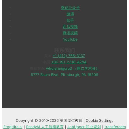
微信公众号
微博
知乎
西瓜视频
腾讯视频
YouTube
联系我们
美国
+1 (412) 756-3137
中国
+86 191-2318-4284
微信客服
wholerenguru3 （厚仁学术哥）
5777 Baum Blvd, Pittsburgh, PA 15206
Copyright © 2010-2026 美国厚仁教育 |
Cookie Settings
FrogHire.ai
｜
ReadyAI 人工智能教育
｜
JobUpper 职业规划
｜
transferadm