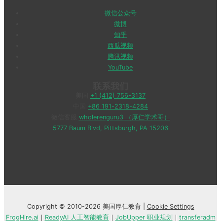
微信公众号
微博
知乎
西瓜视频
腾讯视频
YouTube
联系我们
美国
+1 (412) 756-3137
中国
+86 191-2318-4284
微信客服
wholerenguru3 （厚仁学术哥）
5777 Baum Blvd, Pittsburgh, PA 15206
Copyright © 2010-2026 美国厚仁教育 |
Cookie Settings
FrogHire.ai
｜
ReadyAI 人工智能教育
｜
JobUpper 职业规划
｜
transferadm