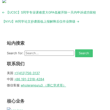
Post
← 【UCSC】S同学专业课难度大GPA低被开除一天内申诉成功留校
navigation
【NYU】W同学论文抄袭面临上报解释后仅作业降级 →
站内搜索
Search for:
联系我们
美国
+1(412)756-3137
中国
+86 191-2318-4284
微信客服
wholerenguru3 （厚仁学术哥）
核心业务