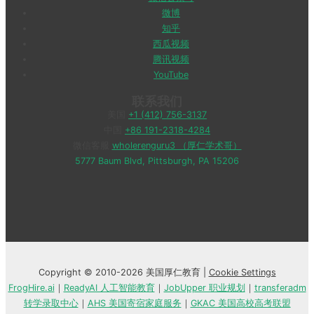
微博
知乎
西瓜视频
腾讯视频
YouTube
联系我们
美国
+1 (412) 756-3137
中国
+86 191-2318-4284
微信客服
wholerenguru3 （厚仁学术哥）
5777 Baum Blvd, Pittsburgh, PA 15206
Copyright © 2010-2026 美国厚仁教育 |
Cookie Settings
FrogHire.ai
｜
ReadyAI 人工智能教育
｜
JobUpper 职业规划
｜
transferadm
转学录取中心
｜
AHS 美国寄宿家庭服务
｜
GKAC 美国高校高考联盟