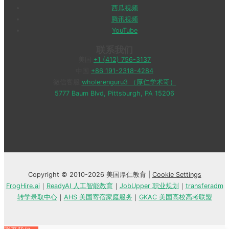
西瓜视频
腾讯视频
YouTube
联系我们
美国
+1 (412) 756-3137
中国
+86 191-2318-4284
微信客服
wholerenguru3 （厚仁学术哥）
5777 Baum Blvd, Pittsburgh, PA 15206
Copyright © 2010-2026 美国厚仁教育 |
Cookie Settings
FrogHire.ai
｜
ReadyAI 人工智能教育
｜
JobUpper 职业规划
｜
transferadm
转学录取中心
｜
AHS 美国寄宿家庭服务
｜
GKAC 美国高校高考联盟