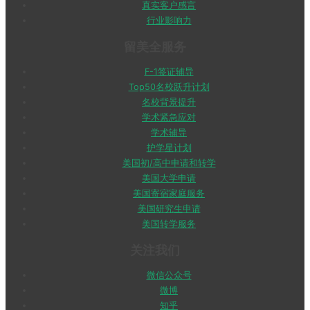
真实客户感言
行业影响力
留美全服务
F-1签证辅导
Top50名校跃升计划
名校背景提升
学术紧急应对
学术辅导
护学星计划
美国初/高中申请和转学
美国大学申请
美国寄宿家庭服务
美国研究生申请
美国转学服务
关注我们
微信公众号
微博
知乎