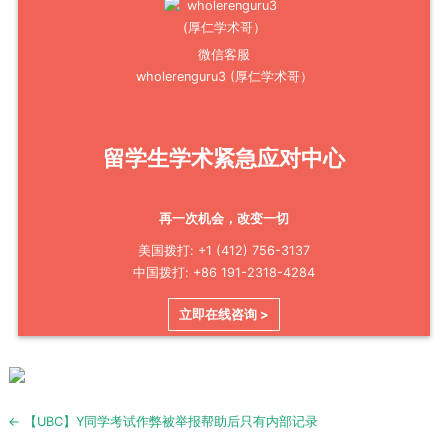
微信客服
wholerenguru3 (厚仁学术哥）
留学生学术紧急应对中心
再一次机会，改变一切
美国拨打: +1 (412) 756-3137
中国拨打: +86 191-2318-4284
立即在线咨询 >
Post
← 【UBC】Y同学考试作弊被举报帮助后只有内部记录
navigation