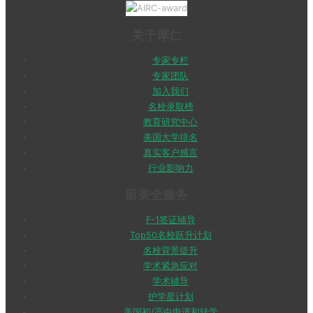
关于厚仁
专家专栏
专家团队
加入我们
名校录取榜
教育研究中心
美国大学排名
真实客户感言
行业影响力
留美全服务
F-1签证辅导
Top50名校跃升计划
名校背景提升
学术紧急应对
学术辅导
护学星计划
美国初/高中申请和转学