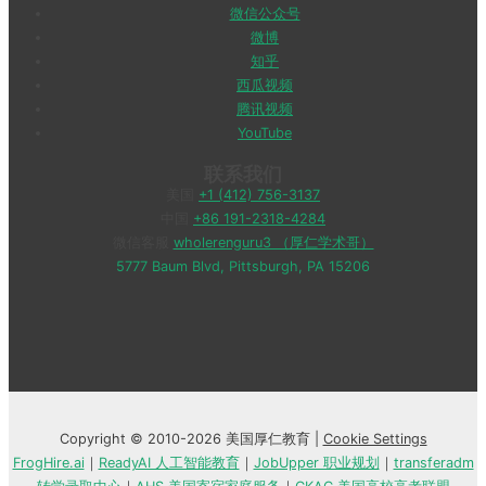
微信公众号
微博
知乎
西瓜视频
腾讯视频
YouTube
联系我们
美国
+1 (412) 756-3137
中国
+86 191-2318-4284
微信客服
wholerenguru3 （厚仁学术哥）
5777 Baum Blvd, Pittsburgh, PA 15206
Copyright © 2010-2026 美国厚仁教育 |
Cookie Settings
FrogHire.ai
｜
ReadyAI 人工智能教育
｜
JobUpper 职业规划
｜
transferadm