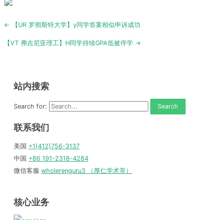
Post
← 【UR 罗彻斯特大学】y同学答案相似申诉成功
navigation
【VT 弗吉尼亚理工】H同学持续GPA低被停学 →
站内搜索
Search for:
联系我们
美国
+1(412)756-3137
中国
+86 191-2318-4284
微信客服
wholerenguru3 （厚仁学术哥）
核心业务