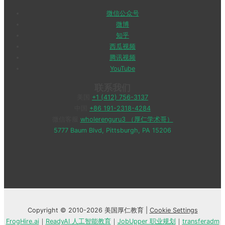
微信公众号
微博
知乎
西瓜视频
腾讯视频
YouTube
联系我们
美国
+1 (412) 756-3137
中国
+86 191-2318-4284
微信客服
wholerenguru3 （厚仁学术哥）
5777 Baum Blvd, Pittsburgh, PA 15206
Copyright © 2010-2026 美国厚仁教育 |
Cookie Settings
FrogHire.ai
｜
ReadyAI 人工智能教育
｜
JobUpper 职业规划
｜
transferadm