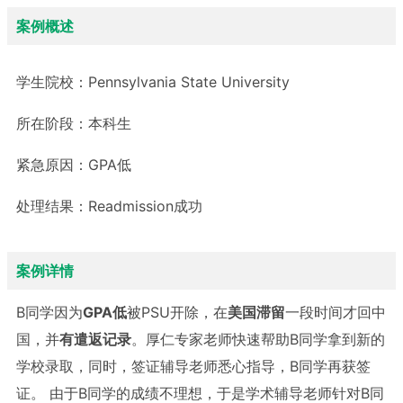
案例概述
学生院校：
Pennsylvania State University
所在阶段：
本科生
紧急原因：
GPA低
处理结果：
Readmission成功
案例详情
B同学因为
GPA低
被PSU开除，在
美国滞留
一段时间才回中
国，并
有遣返记录
。厚仁专家老师快速帮助B同学拿到新的
学校录取，同时，签证辅导老师悉心指导，B同学再获签
证。
由于B同学的成绩不理想，于是学术辅导老师针对B同