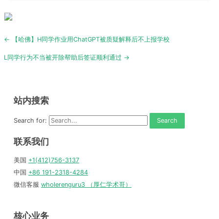
Post
← 【哈佛】H同学作业用ChatGPT被质疑解释后不上报学校
navigation
L同学行为不当被开除帮助后签证顺利通过 →
站内搜索
Search for:
联系我们
美国
+1(412)756-3137
中国
+86 191-2318-4284
微信客服
wholerenguru3 （厚仁学术哥）
核心业务