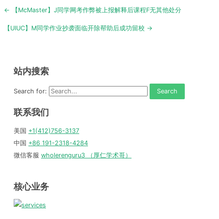
Post
← 【McMaster】J同学网考作弊被上报解释后课程F无其他处分
navigation
【UIUC】M同学作业抄袭面临开除帮助后成功留校 →
站内搜索
Search for:
联系我们
美国
+1(412)756-3137
中国
+86 191-2318-4284
微信客服
wholerenguru3 （厚仁学术哥）
核心业务