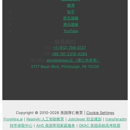
微博
知乎
西瓜视频
腾讯视频
YouTube
联系我们
美国
+1 (412) 756-3137
中国
+86 191-2318-4284
微信客服
wholerenguru3 （厚仁学术哥）
5777 Baum Blvd, Pittsburgh, PA 15206
Copyright © 2010-2026 美国厚仁教育 |
Cookie Settings
FrogHire.ai
｜
ReadyAI 人工智能教育
｜
JobUpper 职业规划
｜
transferadm
转学录取中心
｜
AHS 美国寄宿家庭服务
｜
GKAC 美国高校高考联盟