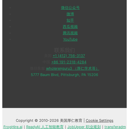
微信公众号
微博
知乎
西瓜视频
腾讯视频
YouTube
联系我们
美国
+1 (412) 756-3137
中国
+86 191-2318-4284
微信客服
wholerenguru3 （厚仁学术哥）
5777 Baum Blvd, Pittsburgh, PA 15206
Copyright © 2010-2026 美国厚仁教育 |
Cookie Settings
FrogHire.ai
｜
ReadyAI 人工智能教育
｜
JobUpper 职业规划
｜
transferadm