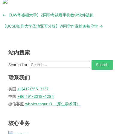
Post
← 【UW华盛顿大学】Z同学考试看手机教学软件被抓
navigation
【UCSD加州大学圣地亚哥分校】W同学作业抄袭被停学 →
站内搜索
Search for:
联系我们
美国
+1(412)756-3137
中国
+86 191-2318-4284
微信客服
wholerenguru3 （厚仁学术哥）
核心业务