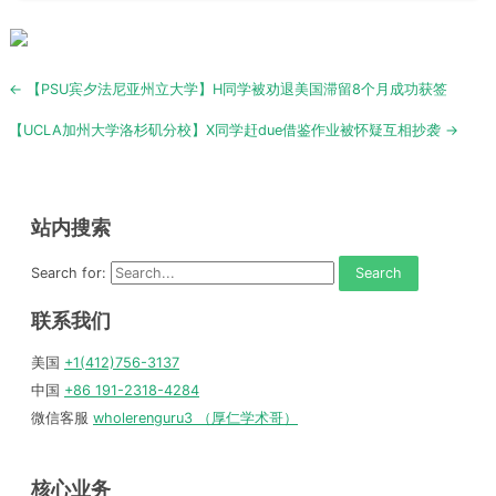
Post
← 【PSU宾夕法尼亚州立大学】H同学被劝退美国滞留8个月成功获签
navigation
【UCLA加州大学洛杉矶分校】X同学赶due借鉴作业被怀疑互相抄袭 →
站内搜索
Search for:
联系我们
美国
+1(412)756-3137
中国
+86 191-2318-4284
微信客服
wholerenguru3 （厚仁学术哥）
核心业务