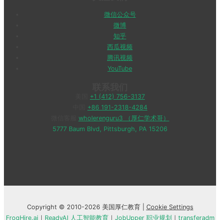
微信公众号
微博
知乎
西瓜视频
腾讯视频
YouTube
联系我们
美国
+1 (412) 756-3137
中国
+86 191-2318-4284
微信客服
wholerenguru3 （厚仁学术哥）
5777 Baum Blvd, Pittsburgh, PA 15206
Copyright © 2010-2026 美国厚仁教育 |
Cookie Settings
FrogHire.ai
｜
ReadyAI 人工智能教育
｜
JobUpper 职业规划
｜
transferadm