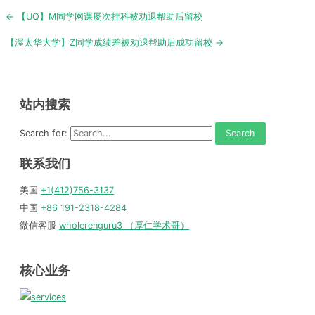
Post
← 【UQ】M同学网课屡次挂科被劝退帮助后留校
navigation
【渥太华大学】Z同学成绩差被劝退帮助后成功留校 →
站内搜索
Search for:
联系我们
美国
+1(412)756-3137
中国
+86 191-2318-4284
微信客服
wholerenguru3 （厚仁学术哥）
核心业务