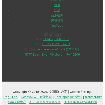
微博
知乎
西瓜视频
腾讯视频
YouTube
联系我们
美国
+1 (412) 756-3137
中国
+86 191-2318-4284
微信客服
wholerenguru3 （厚仁学术哥）
5777 Baum Blvd, Pittsburgh, PA 15206
Copyright © 2010-2026 美国厚仁教育 |
Cookie Settings
FrogHire.ai
｜
ReadyAI 人工智能教育
｜
JobUpper 职业规划
｜
transferadm
转学录取中心
｜
AHS 美国寄宿家庭服务
｜
GKAC 美国高校高考联盟