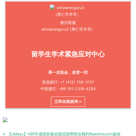
微信客服
wholerenguru3 (厚仁学术哥）
留学生学术紧急应对中心
再一次机会，改变一切
美国拨打: +1 (412) 756-3137
中国拨打: +86 191-2318-4284
立即在线咨询 >
Post
← 【UMass】H同学成绩差被劝退回国帮助后顺利Readmission返校