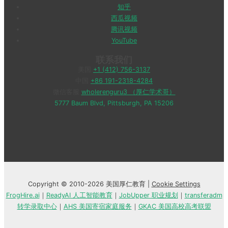
知乎
西瓜视频
腾讯视频
YouTube
联系我们
美国
+1 (412) 756-3137
中国
+86 191-2318-4284
微信客服
wholerenguru3 （厚仁学术哥）
5777 Baum Blvd, Pittsburgh, PA 15206
Copyright © 2010-2026 美国厚仁教育 |
Cookie Settings
FrogHire.ai
｜
ReadyAI 人工智能教育
｜
JobUpper 职业规划
｜
transferadm
转学录取中心
｜
AHS 美国寄宿家庭服务
｜
GKAC 美国高校高考联盟