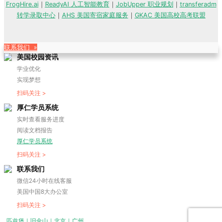
FrogHire.ai
｜
ReadyAI 人工智能教育
｜
JobUpper 职业规划
｜
transferadm
转学录取中心
｜
AHS 美国寄宿家庭服务
｜
GKAC 美国高校高考联盟
联系我们 »
美国校园资讯
学业优化
实现梦想
扫码关注 >
厚仁学员系统
实时查看服务进度
阅读文档报告
厚仁学员系统
扫码关注 >
联系我们
微信24小时在线客服
美国中国8大办公室
扫码关注 >
匹兹堡｜旧金山｜北京｜广州