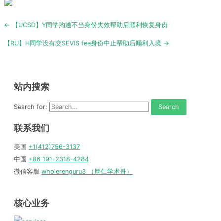
Post
← 【UCSD】Y同学沟通不当身份失效帮助后顺利恢复身份
navigation
【RU】H同学没有交SEVIS fee身份中止帮助后顺利入境 →
站内搜索
Search for:
联系我们
美国
+1(412)756-3137
中国
+86 191-2318-4284
微信客服
wholerenguru3 （厚仁学术哥）
核心业务