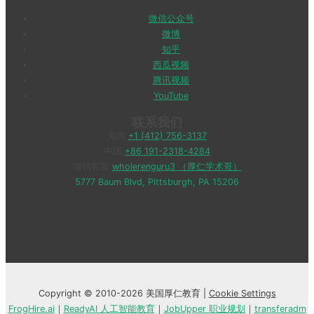
微信公众号
微博
知乎
西瓜视频
腾讯视频
YouTube
联系我们
美国
+1 (412) 756-3137
中国
+86 191-2318-4284
微信客服
wholerenguru3 （厚仁学术哥）
5777 Baum Blvd, Pittsburgh, PA 15206
Copyright © 2010-2026 美国厚仁教育 |
Cookie Settings
FrogHire.ai
｜
ReadyAI 人工智能教育
｜
JobUpper 职业规划
｜
transferadm