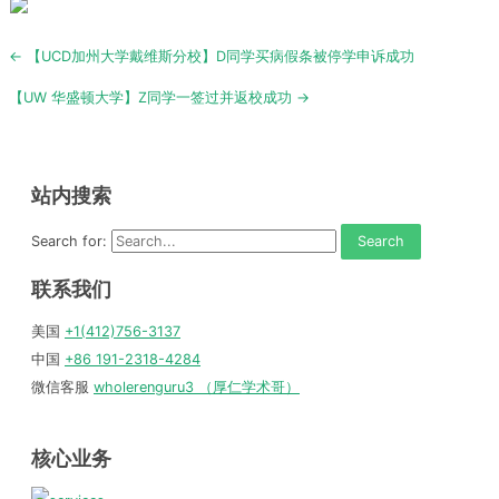
Post
← 【UCD加州大学戴维斯分校】D同学买病假条被停学申诉成功
navigation
【UW 华盛顿大学】Z同学一签过并返校成功 →
站内搜索
Search for:
联系我们
美国
+1(412)756-3137
中国
+86 191-2318-4284
微信客服
wholerenguru3 （厚仁学术哥）
核心业务