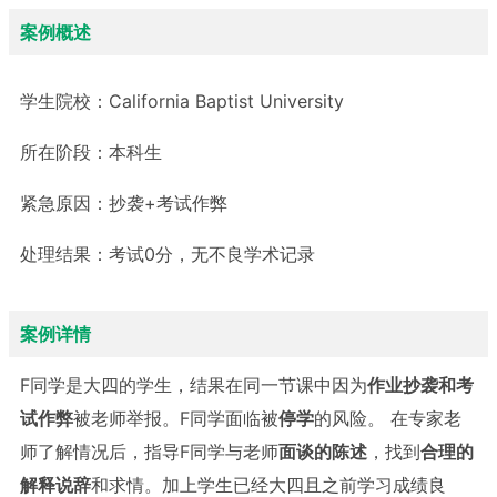
案例概述
学生院校：
California Baptist University
所在阶段：
本科生
紧急原因：
抄袭+考试作弊
处理结果：
考试0分，无不良学术记录
案例详情
F同学是大四的学生，结果在同一节课中因为
作业抄袭和考
试作弊
被老师举报。F同学面临被
停学
的风险。 在专家老
师了解情况后，指导F同学与老师
面谈的陈述
，找到
合理的
解释说辞
和求情。加上学生已经大四且之前学习成绩良