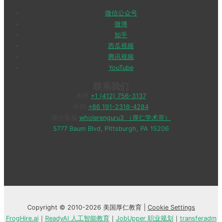
微信公众号
微博
知乎
西瓜视频
腾讯视频
YouTube
联系我们
美国
+1 (412) 756-3137
中国
+86 191-2318-4284
微信客服
wholerenguru3 （厚仁学术哥）
5777 Baum Blvd, Pittsburgh, PA 15206
Copyright © 2010-2026 美国厚仁教育 |
Cookie Settings
FrogHire.ai
｜
ReadyAI 人工智能教育
｜
JobUpper 职业规划
｜
transferadm