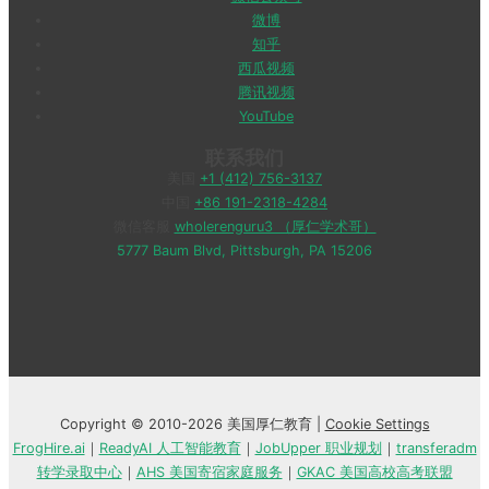
微博
知乎
西瓜视频
腾讯视频
YouTube
联系我们
美国
+1 (412) 756-3137
中国
+86 191-2318-4284
微信客服
wholerenguru3 （厚仁学术哥）
5777 Baum Blvd, Pittsburgh, PA 15206
Copyright © 2010-2026 美国厚仁教育 |
Cookie Settings
FrogHire.ai
｜
ReadyAI 人工智能教育
｜
JobUpper 职业规划
｜
transferadm
转学录取中心
｜
AHS 美国寄宿家庭服务
｜
GKAC 美国高校高考联盟