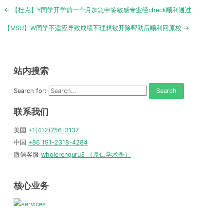
Post
← 【杜克】Y同学开学前一个月加急申签敏感专业经check顺利通过
navigation
【MSU】W同学不适应导致成绩不理想被开除帮助后顺利回原校 →
站内搜索
Search for:
联系我们
美国
+1(412)756-3137
中国
+86 191-2318-4284
微信客服
wholerenguru3 （厚仁学术哥）
核心业务