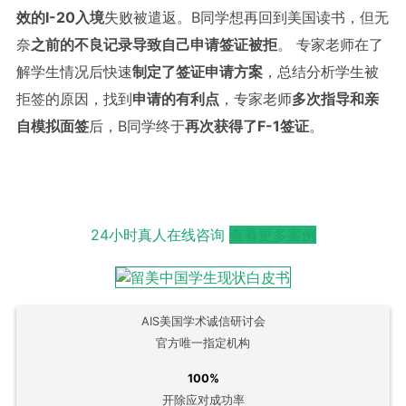
效的
I-20
入境
失败被遣返。B同学想再回到美国读书，但无
奈
之前的不良记录导致自己申请签证被拒
。 专家老师在了
解学生情况后快速
制定了签证申请方案
，总结分析学生被
拒签的原因，找到
申请的有利点
，专家老师
多次指导和亲
自模拟面签
后，B同学终于
再次获得了
F-1
签证
。
24小时真人在线咨询
查看更多案例
AIS美国学术诚信研讨会
官方唯一指定机构
100%
开除应对成功率