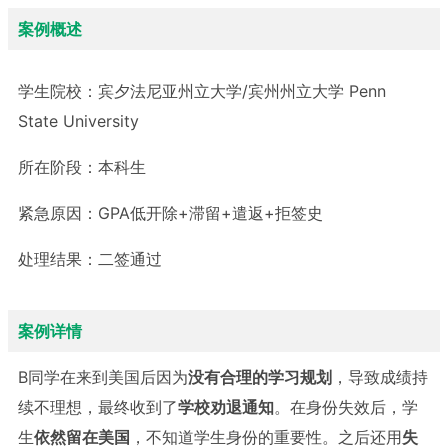
案例概述
学生院校：
宾夕法尼亚州立大学/宾州州立大学 Penn
State University
所在阶段：
本科生
紧急原因：
GPA低开除+滞留+遣返+拒签史
处理结果：
二签通过
案例详情
B同学在来到美国后因为
没有合理的学习规划
，导致成绩持
续不理想，最终收到了
学校劝退通知
。在身份失效后，学
生
依然留在美国
，不知道学生身份的重要性。之后还用
失