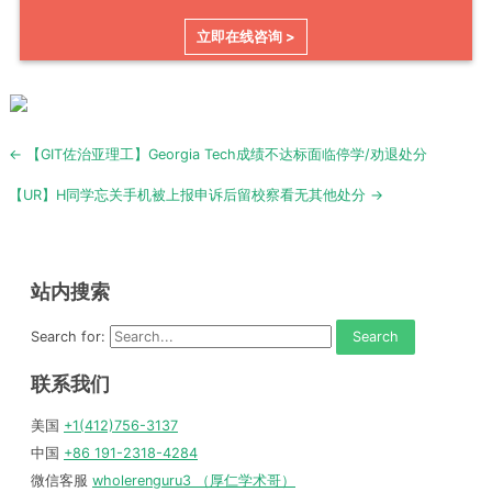
立即在线咨询 >
Post
← 【GIT佐治亚理工】Georgia Tech成绩不达标面临停学/劝退处分
navigation
【UR】H同学忘关手机被上报申诉后留校察看无其他处分 →
站内搜索
Search for:
联系我们
美国
+1(412)756-3137
中国
+86 191-2318-4284
微信客服
wholerenguru3 （厚仁学术哥）