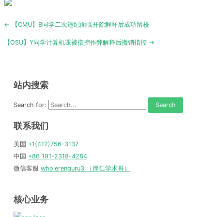
Post
← 【CMU】B同学二次违纪面临开除解释后成功留校
navigation
【OSU】Y同学计算机课被指控作弊解释后撤销指控 →
站内搜索
Search for:
联系我们
美国
+1(412)756-3137
中国
+86 191-2318-4284
微信客服
wholerenguru3 （厚仁学术哥）
核心业务