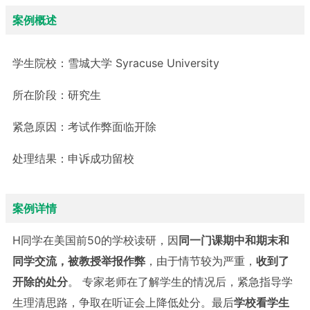
案例概述
学生院校：
雪城大学 Syracuse University
所在阶段：
研究生
紧急原因：
考试作弊面临开除
处理结果：
申诉成功留校
案例详情
H同学在美国前50的学校读研，因
同一门课期中和期末和
同学交流，被教授举报作弊
，由于情节较为严重，
收到了
开除的处分
。 专家老师在了解学生的情况后，紧急指导学
生理清思路，争取在听证会上降低处分。最后
学校看学生