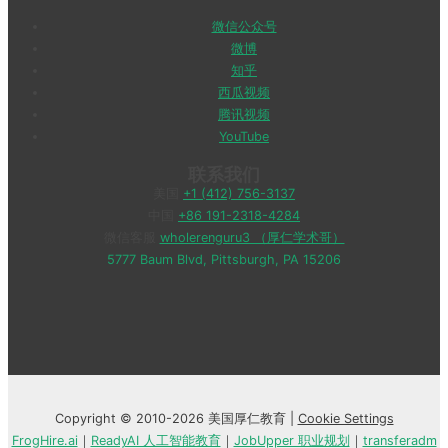
微信公众号
微博
知乎
西瓜视频
腾讯视频
YouTube
联系我们
美国
+1 (412) 756-3137
中国
+86 191-2318-4284
微信客服
wholerenguru3 （厚仁学术哥）
5777 Baum Blvd, Pittsburgh, PA 15206
Copyright © 2010-2026 美国厚仁教育 |
Cookie Settings
FrogHire.ai
｜
ReadyAI 人工智能教育
｜
JobUpper 职业规划
｜
transferadm