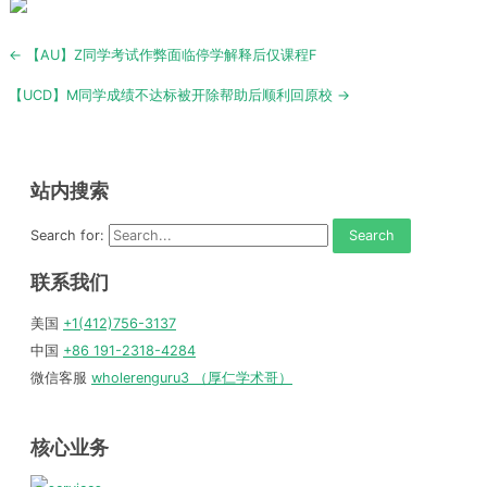
Post
← 【AU】Z同学考试作弊面临停学解释后仅课程F
navigation
【UCD】M同学成绩不达标被开除帮助后顺利回原校 →
站内搜索
Search for:
联系我们
美国
+1(412)756-3137
中国
+86 191-2318-4284
微信客服
wholerenguru3 （厚仁学术哥）
核心业务