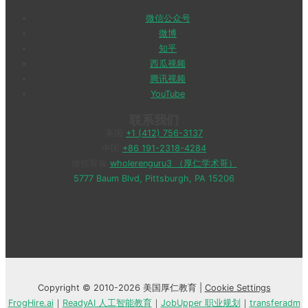
微信公众号
微博
知乎
西瓜视频
腾讯视频
YouTube
联系我们
美国
+1 (412) 756-3137
中国
+86 191-2318-4284
微信客服
wholerenguru3 （厚仁学术哥）
5777 Baum Blvd, Pittsburgh, PA 15206
Copyright © 2010-2026 美国厚仁教育 |
Cookie Settings
FrogHire.ai
｜
ReadyAI 人工智能教育
｜
JobUpper 职业规划
｜
transferadm