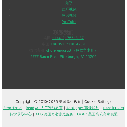
知乎
西瓜视频
腾讯视频
YouTube
联系我们
美国
+1 (412) 756-3137
中国
+86 191-2318-4284
微信客服
wholerenguru3 （厚仁学术哥）
5777 Baum Blvd, Pittsburgh, PA 15206
Copyright © 2010-2026 美国厚仁教育 |
Cookie Settings
FrogHire.ai
｜
ReadyAI 人工智能教育
｜
JobUpper 职业规划
｜
transferadm
转学录取中心
｜
AHS 美国寄宿家庭服务
｜
GKAC 美国高校高考联盟