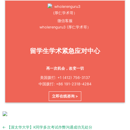
微信客服
wholerenguru3 (厚仁学术哥）
留学生学术紧急应对中心
再一次机会，改变一切
美国拨打: +1 (412) 756-3137
中国拨打: +86 191-2318-4284
立即在线咨询 >
Post
← 【渥太华大学】K同学多次考试作弊沟通成功无处分