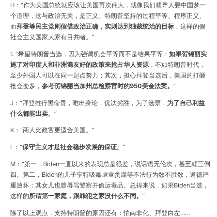
H：“作为美国总统就应该让美国再次伟大，就像我们领导人要中国梦一
个道理，这与政治无关，是正义。特朗普坚持的过程平等、程序正义。
而
拜登等民主党则假借政治正确，实则达到独裁统治的目标
，这样的假
社会主义国家大家有目共睹。”
I: “希望特朗普当选，因为强调机会平等而不是结果平等：
如果贺锦丽实
施了对印度人和非洲裔友好的政策来抢占华人资源
，不如特朗普时代，
至少外国人可以在同一起点努力；其次，担心拜登当选后，美国的打砸
抢会变多，
参考贺锦丽当加州总检察官时的950美金法案。
”
J：“拜登推行黑命贵，唯出身论，优汰劣胜，为了选票，
为了自己利益
什么都能出卖
。”
K：“商人比政客更适合美国。”
L：“
保守主义才是社会稳步发展的保证
。”
M：“第一，Biden一直以来的表现总是很差，说话语无伦次，甚至颠三倒
四。第二，Biden的儿子亨特吸毒虐童贪腐等不法行为数不胜数，道德严
重败坏；其女儿也曾辱骂警察并偷运毒品。总得来说，如果Biden当选，
这样的
所谓第一家庭，跟罪犯之家没什么不同。
”
除了以上观点，支持特朗普的原因还有：怕南非化、拜登白左……