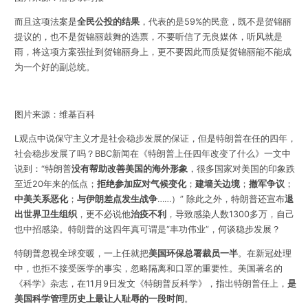
而且这项法案是
全民公投的结果
，代表的是59%的民意，既不是贺锦丽
提议的，也不是贺锦丽鼓舞的选票，不要听信了无良媒体，听风就是
雨，将这项方案强扯到贺锦丽身上，更不要因此而质疑贺锦丽能不能成
为一个好的副总统。
图片来源：维基百科
L观点中说保守主义才是社会稳步发展的保证，但是特朗普在任的四年，
社会稳步发展了吗？BBC新闻在《特朗普上任四年改变了什么》一文中
说到：“特朗普
没有帮助改善美国的海外形象
，很多国家对美国的印象跌
至近20年来的低点；
拒绝参加应对气候变化
；
建墙关边境
；
撤军争议
；
中美关系恶化
；
与伊朗差点发生战争
……）” 除此之外，特朗普还宣布
退
出世界卫生组织
，更不必说他
治疫不利
，导致感染人数1300多万，自己
也中招感染。特朗普的这四年真可谓是“丰功伟业”，何谈稳步发展？
特朗普忽视全球变暖，一上任就把
美国环保总署裁员一半
。在新冠处理
中，也拒不接受医学的事实，忽略隔离和口罩的重要性。美国著名的
《科学》杂志，在11月9日发文《特朗普反科学》，指出特朗普任上，
是
美国科学管理历史上最让人耻辱的一段时间
。