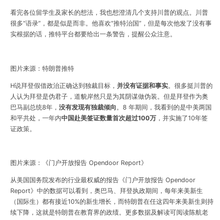
看完各位留学生及家长的想法，我也想澄清几个支持川普的观点。川普
很多“语录”，都是似是而非。他喜欢“推特治国”，但是每次他发了没有事
实根据的话，推特平台都要给出一条警告，提醒公众注意。
图片来源：特朗普推特
H说拜登假借政治正确达到独裁目标，
并没有证据和事实
。很多挺川普的
人认为拜登是伪君子，道貌岸然只是为其阴谋做伪装。但是拜登作为奥
巴马副总统8年，
没有发现有独裁倾向
。8 年期间，我看到的是中美两国
和平共处，一年内
中国赴美签证数量首次超过100万
，并实施了10年签
证政策。
图片来源：《门户开放报告 Opendoor Report》
从美国国务院发布的行业最权威的报告《门户开放报告 Opendoor
Report》中的数据可以看到，奥巴马、拜登执政期间，每年来美新生
（国际生）都有接近10%的新生增长，而特朗普在任这四年来美新生则持
续下降，这就是特朗普在教育界的政绩。更多数据及解读可阅读陈航老