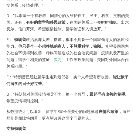
交关系；疫情处理。”
D：“我希望一个有教养、同情心的人维护自由、民主、科学、文明的美
国。还有，
有好的留学和移民政策
，在国际关系上不要时时抽疯、出尔
反尔、信口开河。希望疫情控制、留学签证和入境放开。”
E：“
特朗普
政治素养太差，撒谎，根本不具备一个国家领导人的素质和
能力。
他只是个一心想挣钱的商人，不尊重科学，狭隘。
希望美国国内
的社会环境得到改善，种族问题造成的社会治安问题，疫情愈发严重的
问题，留学生相关的签证、
实习
、工作等政策问题，美国对外国际合作
关系问题。”
F：“特朗普已经让留学生走到最低谷，换个人希望有所改善。
能让孩子
们留学的日子好过些
。”
G：“特朗普对美国疫情领导不力，换一个领导，
最起码有改善的希望
。
希望疫情得到控制。”
从数据统计可以看出，留学生/家长最关心的问题就是
疫情和政策
，而拜
登则是相比特朗普，更有望改善这两个问题的人。
支持特朗普