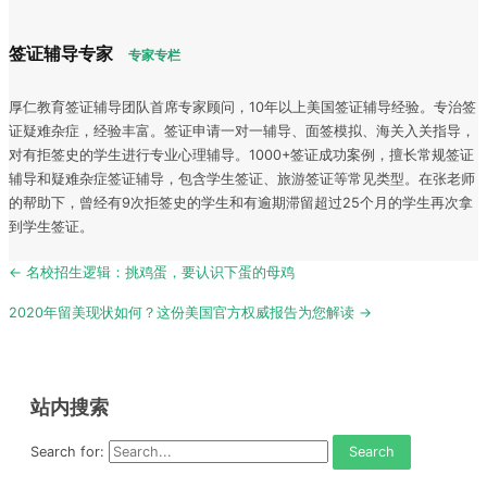
签证辅导专家
专家专栏
厚仁教育签证辅导团队首席专家顾问，10年以上美国签证辅导经验。专治签
证疑难杂症，经验丰富。签证申请一对一辅导、面签模拟、海关入关指导，
对有拒签史的学生进行专业心理辅导。1000+签证成功案例，擅长常规签证
辅导和疑难杂症签证辅导，包含学生签证、旅游签证等常见类型。在张老师
的帮助下，曾经有9次拒签史的学生和有逾期滞留超过25个月的学生再次拿
到学生签证。
Post
← 名校招生逻辑：挑鸡蛋，要认识下蛋的母鸡
navigation
2020年留美现状如何？这份美国官方权威报告为您解读 →
站内搜索
Search for: