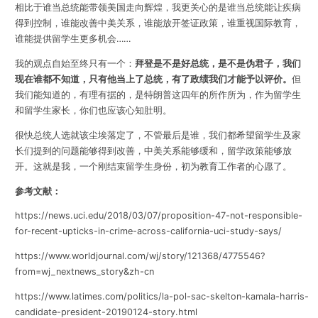
相比于谁当总统能带领美国走向辉煌，我更关心的是谁当总统能让疾病
得到控制，谁能改善中美关系，谁能放开签证政策，谁重视国际教育，
谁能提供留学生更多机会……
我的观点自始至终只有一个：
拜登是不是好总统，是不是伪君子，我们
现在谁都不知道，只有他当上了总统，有了政绩我们才能予以评价。
但
我们能知道的，有理有据的，是特朗普这四年的所作所为，作为留学生
和留学生家长，你们也应该心知肚明。
很快总统人选就该尘埃落定了，不管最后是谁，我们都希望留学生及家
长们提到的问题能够得到改善，中美关系能够缓和，留学政策能够放
开。这就是我，一个刚结束留学生身份，初为教育工作者的心愿了。
参考文献：
https://news.uci.edu/2018/03/07/proposition-47-not-responsible-
for-recent-upticks-in-crime-across-california-uci-study-says/
https://www.worldjournal.com/wj/story/121368/4775546?
from=wj_nextnews_story&zh-cn
https://www.latimes.com/politics/la-pol-sac-skelton-kamala-harris-
candidate-president-20190124-story.html