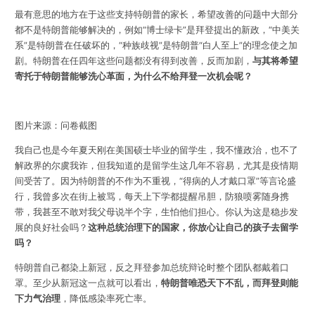
最有意思的地方在于这些支持特朗普的家长，希望改善的问题中大部分
都不是特朗普能够解决的，例如“博士绿卡”是拜登提出的新政，“中美关
系”是特朗普在任破坏的，“种族歧视”是特朗普“白人至上”的理念使之加
剧。特朗普在任四年这些问题都没有得到改善，反而加剧，
与其将希望
寄托于特朗普能够洗心革面，为什么不给拜登一次机会呢？
图片来源：问卷截图
我自己也是今年夏天刚在美国硕士毕业的留学生，我不懂政治，也不了
解政界的尔虞我诈，但我知道的是留学生这几年不容易，尤其是疫情期
间受苦了。因为特朗普的不作为不重视，“得病的人才戴口罩”等言论盛
行，我曾多次在街上被骂，每天上下学都提醒吊胆，防狼喷雾随身携
带，我甚至不敢对我父母说半个字，生怕他们担心。你认为这是稳步发
展的良好社会吗？
这种总统治理下的国家，你放心让自己的孩子去留学
吗？
特朗普自己都染上新冠，反之拜登参加总统辩论时整个团队都戴着口
罩。至少从新冠这一点就可以看出，
特朗普唯恐天下不乱，而拜登则能
下力气治理
，降低感染率死亡率。