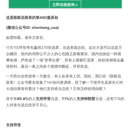
立即在线咨询 >
这是陈航说留美的第460篇原创
(微信公众号ID: chenhang_usa)
如需转载，请本文留言。
11月7日拜登率先赢得270张选票，当选美国总统。这次大选可以说是万
众瞩目，焦灼的局势让不少人的心也随之跟着紧张。国内也掀起一阵观
摩热潮，俨然成了一场“世界比赛”，所有人都紧盯选票，纷纷猜测谁会赢
得胜利，最后一夜之间多个摇摆州翻蓝，拜登胜选。
一方胜出自然就有一方败北，有人欢喜有人忧。因此，我们在《陈航说
留美》公众号匿名收集了141份问卷调查，想了解一下留学生及家长们对
大选结果有何看法？他们支持谁当总统？又有怎样的理由呢？
其中有
85.8%
的人
支持拜登
当选，
7.1%
的人
支持特朗普
当选，还有7.1%的
人对谁当选总统并不关心。
支持拜登