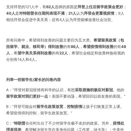
支持拜登的121人中，有
62人
选择的原因是
拜登上任后留学政策会更好
；
40人
是
对特朗普在任期间表现不满
；
21人
认为
拜登会更重视疫情
；9人
相信拜登会促进中美关系；还有4人认为拜登能够改善社会治安。
所有问卷中，希望得到改善的问题主要归为五大类。
希望留美政策（包
括留学、就业、移民等）得到改善
的有
86人
，
希望疫情得到改善
的有
48
人
，希
望中美关系得到改善
的有
22人
，希望社会稳定和改善种族歧视的
分别有14人和4人。
列举一些留学生/家长的问卷内容
A：“拜登对新冠疫情有科学的认识，有想
采取措施积极应对新冠
。他的
留学政策对我们更好一点
！美国不要动荡，希望回归以前友善的美国。”
B：“拜登可能会对
留学生政策
放宽
，
控制疫情
让孩子们恢复正常上课。
希望疫情得到控制，留学生政策放宽。”
C：“
特朗普
在任时出台了不少对留学生极不友好的政策。另外，
疫情处
理表现差
。希望解决留生学在美身份问题（工作签，绿卡等）；中美外