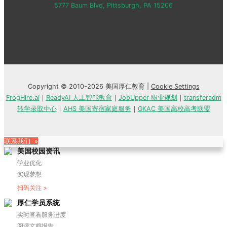
5777 Baum Blvd, Pittsburgh, PA 15206
Copyright © 2010-2026 美国厚仁教育 |
Cookie Settings
FrogHire.ai
｜
ReadyAI 人工智能教育
｜
JobUpper 职业规划
｜
transferadm
转学录取中心
｜
AHS 美国寄宿家庭服务
｜
GKAC 美国高校高考联盟
联系我们 »
美国校园资讯
学业优化
实现梦想
扫码关注 >
厚仁学员系统
实时查看服务进度
阅读文档报告