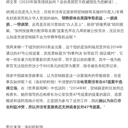
师文章《2020年留美现状如何？这份美国官方权威报告为您解读》。
I的观点也是先入为主，目前并没有证据表明贺锦丽有实施对印度人/非裔
友好政策而抢占华人资源的倾向。
弱势群体在美国争取权益，一损俱
损，一荣俱荣
。反而是目前川普鼓吹“白人至上”，获得“骄傲男孩”组织拥
戴。“加州按族裔分配录取名额”提案也早在几周前被公投否决，况且你怎
么知道凭借贺锦丽不会为华裔争取机会呢？
我再来聊一下I提到的950美金法案，这个指的是加利福尼亚州在2014年
通过的47号公投提案，其投票标题为“刑事判决 轻罪处罚 倡议规约”，它
将一些非暴力犯罪重新归类为轻罪，而不是以前的重罪。其中一项为检
察官无法指控所涉少于950美元的犯罪为重罪，除非被告有犯罪记录。
很多中国媒体歪曲事实，认为贺锦丽是这一法案颁布的罪魁祸首，但是
事实如何呢？在《洛杉矶时报》中清楚的写着
哈里斯没有在47提案中选
择立场
。在《世界新闻网》中也说到：“2014年时，贺锦丽是时任加州总
检察长。她所领导的总检察长办公室负责47号提案的提案的题目、选票
概述和选民指南介绍等。正是因为参与了这些工作，因此
她认为自己存
在利益冲突，所以并没有直接表态支持或者反对47号提案。
”
图片来源：洛杉矶时报