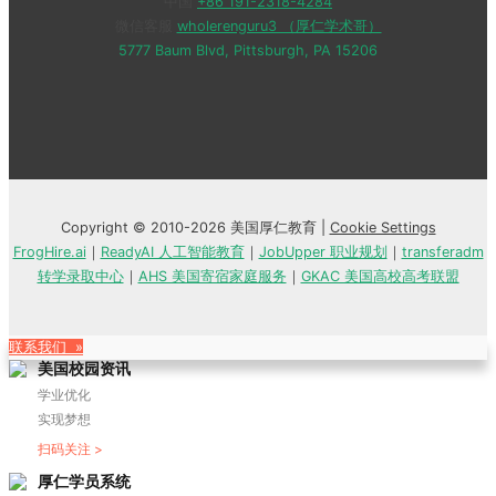
中国
+86 191-2318-4284
微信客服
wholerenguru3 （厚仁学术哥）
5777 Baum Blvd, Pittsburgh, PA 15206
Copyright © 2010-2026 美国厚仁教育 |
Cookie Settings
FrogHire.ai
｜
ReadyAI 人工智能教育
｜
JobUpper 职业规划
｜
transferadm
转学录取中心
｜
AHS 美国寄宿家庭服务
｜
GKAC 美国高校高考联盟
联系我们 »
美国校园资讯
学业优化
实现梦想
扫码关注 >
厚仁学员系统