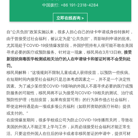
中国拨打: +86 191-2318-4284
立即在线咨询 >
自“公共负担”政策实施以来，很多人担心自己的绿卡申请或身份转换时，
由于曾接受过社会福利，被认定为是“公共负担”，而影响到申请的批准。
尤其现处于COVID-19疫情爆发阶段，外国护照持有人很可能不敢在美国
寻求必要的医疗或预防服务。针对这一现象，移民局在3月13日称,
接受
新冠状病毒医学检测或相关治疗的人在申请绿卡和签证时将不会受到处
罚。
移民局解释：“这项规则不限制儿童或成人获得疫苗，以预防一些疾病。
在短期时间内接受社会福利只是总体考虑因素之一，并不是一个决定性
因素。为了减少某些受COVID-19影响的外国人不愿寻求必要的医疗或预
防服务的可能性，移民局将不认为接受与COVID-19相关的测试、治疗或
预防性护理（包括疫苗，如果有疫苗可用）的行为算作侵占社会福利，
即使这种待遇是由一项或多项公共福利（如联邦资助的医疗补助）提供
或支付的。”
在疫情爆发期间，很多学校或公司为防止COVID-19传播而关闭，导致在
美国的外国人不能正常上学与工作，从而必须接受社会福利才能正常生
活。只要这些外国人在往后的绿卡或者非移民签证的申请中，提供可材