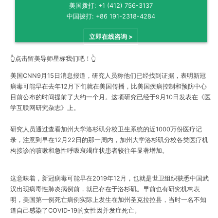
美国拨打: +1 (412) 756-3137
中国拨打: +86 191-2318-4284
立即在线咨询 >
👆点击留美导师星标我们吧！👆
美国
CNN9
月
15
日消息报道，研究人员称他们已经找到证据，表明新冠
病毒可能早在去年
12
月下旬就在美国传播，比美国疾病控制和预防中心
目前公布的时间提前了大约一个月。这项研究已经于
9
月
10
日发表在《医
学互联网研究杂志》上。
研究人员通过查看加州大学洛杉矶分校卫生系统的近
1000
万份医疗记
录，注意到早在
12
月
22
日的那一周内，加州大学洛杉矶分校各类医疗机
构接诊的咳嗽和急性呼吸衰竭症状患者较往年显著增加。
这意味着，新冠病毒可能早在
2019
年
12
月，也就是世卫组织获悉中国武
汉出现病毒性肺炎病例前，就已存在于洛杉矶。早前也有研究机构表
明，美国第一例死亡病例实际上发生在加州圣克拉拉县，当时一名不知
道自己感染了
COVID-19
的女性因并发症死亡。