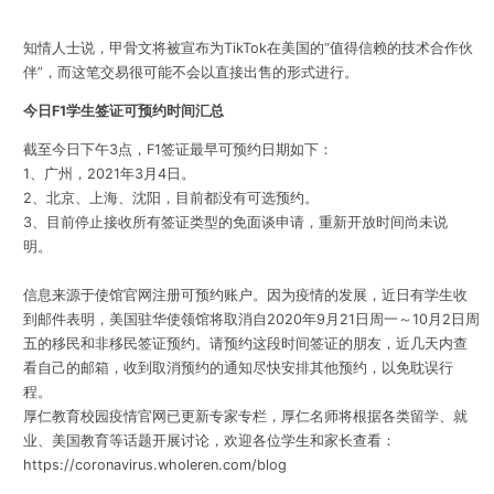
知情人士说，甲骨文将被宣布为
TikTok
在美国的
“
值得信赖的技术合作伙
伴
”
，而这笔交易很可能不会以直接出售的形式进行。
今日
F1
学生签证可预约时间汇总
截至今日下午
3
点，
F1
签证最早可预约日期如下：
1
、广州，
2021
年
3
月
4
日。
2
、北京、上海、沈阳，目前都没有可选预约。
3
、目前停止接收所有签证类型的免面谈申请，重新开放时间尚未说
明。
信息来源于使馆官网注册可预约账户。因为疫情的发展，近日有学生收
到邮件表明，美国驻华使领馆将取消自
2020
年
9
月
21
日周一～
10
月
2
日周
五的移民和非移民签证预约。请预约这段时间签证的朋友，近几天内查
看自己的邮箱，收到取消预约的通知尽快安排其他预约，以免耽误行
程。
厚仁教育校园疫情官网已更新专家专栏，厚仁名师将根据各类留学、就
业、美国教育等话题开展讨论，欢迎各位学生和家长查看：
https://coronavirus.wholeren.com/blog