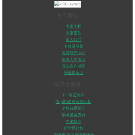
关于厚仁
专家专栏
专家团队
加入我们
名校录取榜
教育研究中心
美国大学排名
真实客户感言
行业影响力
留美全服务
F-1签证辅导
Top50名校跃升计划
名校背景提升
学术紧急应对
学术辅导
护学星计划
美国初/高中申请和转学