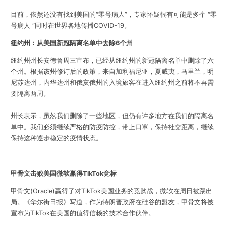
目前，依然还没有找到美国的
“
零号病人
”
，专家怀疑很有可能是多个
“
零
号病人
“
同时在世界各地传播
COVID-19
。
纽约州：从美国新冠隔离名单中去除
6
个州
纽约州州长安德鲁周三宣布，已经从纽约州的新冠隔离名单中删除了六
个州。根据该州修订后的政策，来自加利福尼亚，夏威夷，马里兰，明
尼苏达州，内华达州和俄亥俄州的入境旅客在进入纽约州之前将不再需
要隔离两周。
州长表示，虽然我们删除了一些地区，但仍有许多地方在我们的隔离名
单中。我们必须继续严格的防疫防控，带上口罩，保持社交距离，继续
保持这种逐步稳定的疫情状态。
甲骨文击败美国微软赢得
TikTok
竞标
甲骨文
(Oracle)
赢得了对
TikTok
美国业务的竞购战，微软在周日被踢出
局。《华尔街日报》写道，作为特朗普政府在硅谷的盟友，甲骨文将被
宣布为
TikTok
在美国的值得信赖的技术合作伙伴。