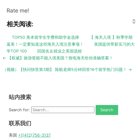
Rate me!
相关阅读:
TOP50 美本留学生学费和助学金选择
【 海关入境 】秋季学期
返美！一定要知道这些海关入境注意事项！
美国提供带薪实习的大
学TOP 100
回国名企就业之美国选校
Post
← 【权威】旅游签能不能入境美国？致电海关给你准确答案！
navigation
（视频）【快问快答第3期】 陈航老师5分钟回答16个留学热门问题！ →
站内搜索
Search for:
联系我们
美国
+1(412)756-3137