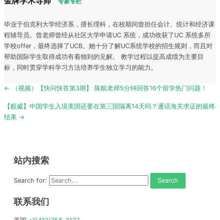
金牌学术导师
专家专栏
毕业于伯克利大学经济系，擅长理科，在校期间曾担任会计、统计和经济课
程辅导员。曾老师曾经从社区大学申请UC 系统，成功收获了UC 系统多所
学校offer，最终选择了UCB。她十分了解UC系统学校的招生规则，而且对
帮助国际学生取得成功有着独到的见解。 教学过程以提高成绩为主要目
标，同时贯穿学科学习方法培养学生独立学习的能力。
Post
← （视频）【快问快答第3期】 陈航老师5分钟回答16个留学热门问题！
navigation
【权威】中国学生入境美国还要在第三国隔离14天吗？通话海关求证的最终
结果 →
站内搜索
Search for:
联系我们