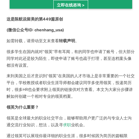
立即在线咨询 >
这是陈航说留美的第449篇原创
(微信公众号ID: chenhang_usa)
如需转载，请滑动至文末查看
转载声明
。
很多学生在国内就对“领英”早有耳闻，有的同学也申请了账号，但大部分
同学对此还是较为陌生，即使申请了账号也疏于打理，甚至连档案头像
都没有设置。
来到美国之后才意识到”领英“在美国的人才市场上是非常重要的一个社交
平台，学校教授或者职业生涯导师都会建议同学多使用领英，投递简历
时，很多HR也会要求附上领英的链接供对方查看。本文为大家分步骤讲
解如何创建一个相对专业的领英档案。
领英为什么重要？
领英是全球最大的职业社交平台，能够帮助用户更广泛的与专业人士沟
通交流行业知识，想法，以及寻
求职
业机会。
通过领英可以展现你最详细的职业生涯，很多时候因为简历的篇幅限