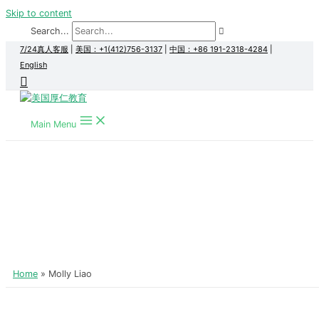
Skip to content
Search...
7/24真人客服
|
美国：+1(412)756-3137
|
中国：+86 191-2318-4284
|
English
Main Menu
Home
Molly Liao