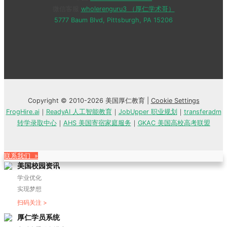
微信客服
wholerenguru3 （厚仁学术哥）
5777 Baum Blvd, Pittsburgh, PA 15206
Copyright © 2010-2026 美国厚仁教育 |
Cookie Settings
FrogHire.ai
｜
ReadyAI 人工智能教育
｜
JobUpper 职业规划
｜
transferadm
转学录取中心
｜
AHS 美国寄宿家庭服务
｜
GKAC 美国高校高考联盟
联系我们 »
美国校园资讯
学业优化
实现梦想
扫码关注 >
厚仁学员系统