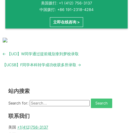
美国拨打: +1 (412) 756-3137
中国拨打: +86 191-2318-4284
立即在线咨询 >
Post
← 【UCI】W同学通过提前规划拿到梦校录取
navigation
【UCSB】F同学本科转学成功收获多所录取 →
站内搜索
Search for:
联系我们
美国
+1(412)756-3137