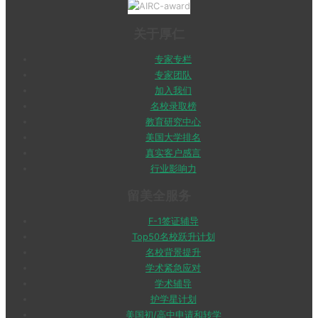
关于厚仁
专家专栏
专家团队
加入我们
名校录取榜
教育研究中心
美国大学排名
真实客户感言
行业影响力
留美全服务
F-1签证辅导
Top50名校跃升计划
名校背景提升
学术紧急应对
学术辅导
护学星计划
美国初/高中申请和转学